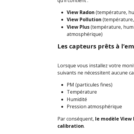
qu’il contient :
View Radon
 (température, hu
View Pollution
 (température,
View Plus
 (température, humi
atmosphérique)
Les capteurs prêts à l’em
Lorsque vous installez votre monit
suivants ne nécessitent aucune cal
PM (particules fines)
Température
Humidité
Pression atmosphérique
Par conséquent, 
le modèle View P
calibration
.